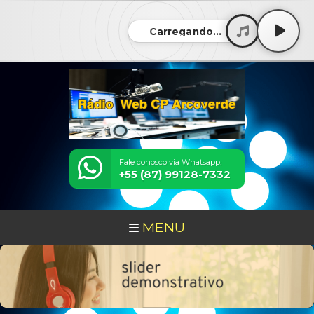
Carregando...
Fale conosco via Whatsapp:
+55 (87) 99128-7332
MENU