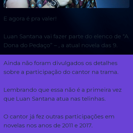
E agora é pra valer!
Luan Santana vai fazer parte do elenco de “A
Dona do Pedaço” – , a atual novela das 9.
Ainda não foram divulgados os detalhes
sobre a participação do cantor na trama.
Lembrando que essa não é a primeira vez
que Luan Santana atua nas telinhas.
O cantor já fez outras participações em
novelas nos anos de 2011 e 2017.